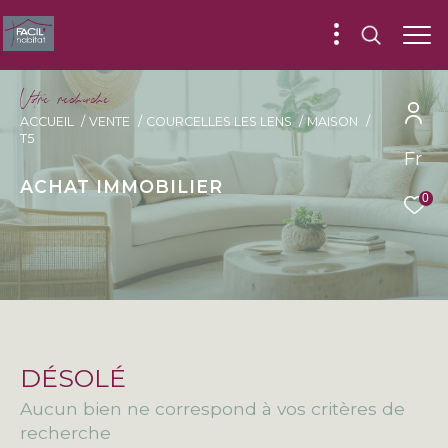
V
o
r
e
r
e
c
e
c
e
ACCUEIL
VENTE
COURCELLES LES LENS
MAISON
T5
Fr
ACHAT IMMOBILIER
0
DÉSOLÉ
Aucun bien ne correspond à vos critères de
recherche