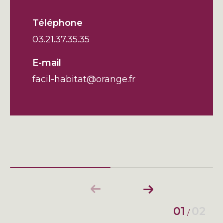
Téléphone
03.21.37.35.35
E-mail
facil-habitat@orange.fr
01
02
/