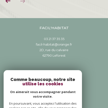
FACIL'HABITAT
03 21 37 35 35
facil-habitat@orange.fr
2D, rue du calvaire
62790
leforest
NOUS SUIVRE SUR
Comme beaucoup, notre site
utilise les cookies
On aimerait vous accompagner pendant
votre visite.
En poursuivant, vous acceptez l'utilisation des
ADHÉRENTS