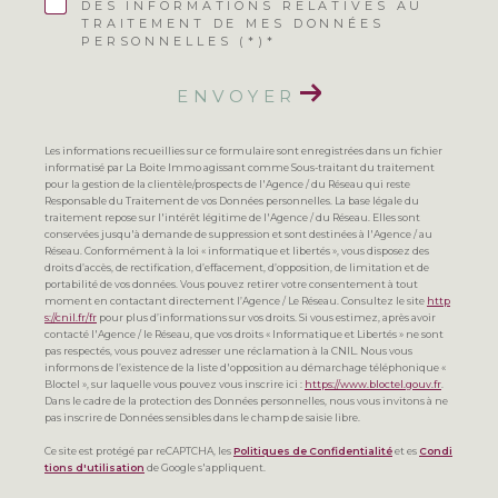
DES INFORMATIONS RELATIVES AU
TRAITEMENT DE MES DONNÉES
PERSONNELLES (*)*
ENVOYER
Les informations recueillies sur ce formulaire sont enregistrées dans un fichier
informatisé par La Boite Immo agissant comme Sous-traitant du traitement
pour la gestion de la clientèle/prospects de l'Agence / du Réseau qui reste
Responsable du Traitement de vos Données personnelles. La base légale du
traitement repose sur l'intérêt légitime de l'Agence / du Réseau. Elles sont
conservées jusqu'à demande de suppression et sont destinées à l'Agence / au
Réseau. Conformément à la loi « informatique et libertés », vous disposez des
droits d’accès, de rectification, d’effacement, d’opposition, de limitation et de
portabilité de vos données. Vous pouvez retirer votre consentement à tout
moment en contactant directement l’Agence / Le Réseau. Consultez le site
http
s://cnil.fr/fr
pour plus d’informations sur vos droits. Si vous estimez, après avoir
contacté l'Agence / le Réseau, que vos droits « Informatique et Libertés » ne sont
pas respectés, vous pouvez adresser une réclamation à la CNIL. Nous vous
informons de l’existence de la liste d'opposition au démarchage téléphonique «
Bloctel », sur laquelle vous pouvez vous inscrire ici :
https://www.bloctel.gouv.fr
.
Dans le cadre de la protection des Données personnelles, nous vous invitons à ne
pas inscrire de Données sensibles dans le champ de saisie libre.
Ce site est protégé par reCAPTCHA, les
Politiques de Confidentialité
et es
Condi
tions d'utilisation
de Google s'appliquent.