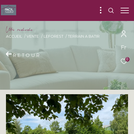
V
o
r
e
r
e
c
e
c
e
ACCUEIL
VENTE
LEFOREST
TERRAIN A BATIR
Fr
RETOUR
0