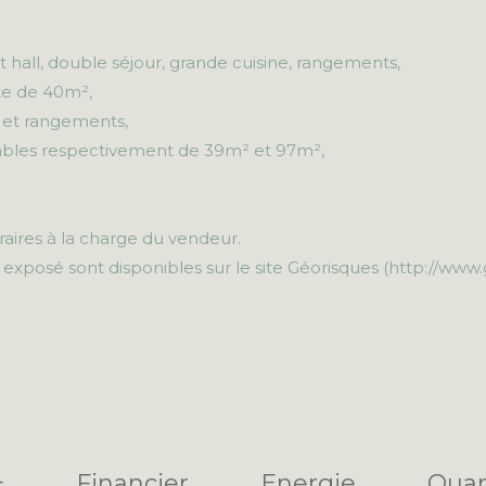
hall, double séjour, grande cuisine, rangements,
te de 40m²,
² et rangements,
ables respectivement de 39m² et 97m²,
raires à la charge du vendeur.
 exposé sont disponibles sur le site Géorisques (http://www.
+
Financier
Energie
Quar