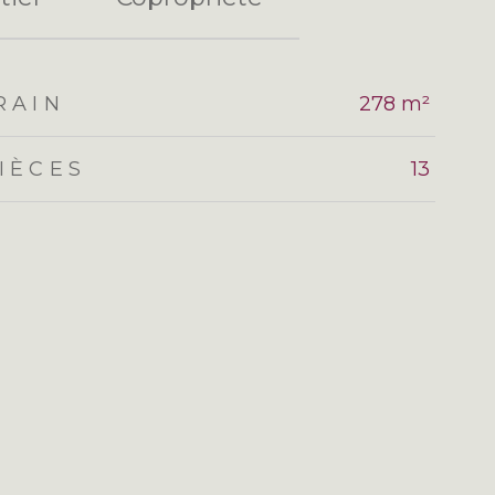
RAIN
278 m²
IÈCES
13