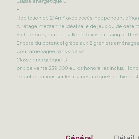
Classe energetique C
+
Habitation de 214m² avec accès independant offrant 
A l'étage mezzanine idéal salle de jeux ou de deten
4 chambres, bureau, salle de bains, dressing de11m
Encore du potentiel gràce aux 2 greniers aménage
Cour aménagée sans vis à vis,
Classe energetique D
prix de vente 259 000 euros honoraires inclus, Hono
Les informations sur les risques auxquels ce bien est
Général
Détail 