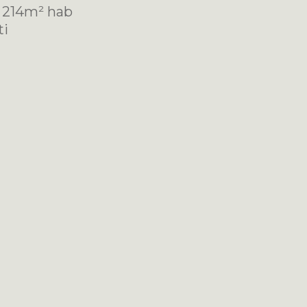
 214m² hab
ti