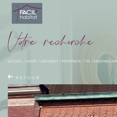
V
o
r
e
r
e
c
e
c
e
ACCUEIL
VENTE
LEFOREST
PROPRIETE
T13
ENSEMBLE IM
RETOUR