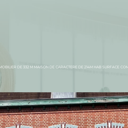
MOBILIER DE 332 M MAISON DE CARACTERE DE 214M HAB SURFACE COM